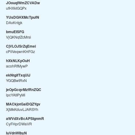
JOouqlWmZCVADw
ufHXkIGQPx
YUsDGHXMcTpufN
DAxKntgk
bmuEISFG
VjQKNqfZcMrsi
CjVLOJSrZqEmei
cPiIVeqwnKHFGz
hXkNLKpOuH
acohRfMywP
ekNtgifTxqUIJ
YGQBwtRxN
jeOpGcqvMzfRnZQC
lpcYAtIPyMi
MACkjotGaiDQZYgv
XjMkKduvLJARSYh
aWVdXvBcAPSIgnmR
CyFHprDWaVR
IuVdnWibyN