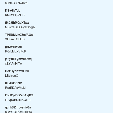
ajMmClYsNJIVh
KSvGkTob
KMJWSjZoOB
fjkCHhMGeXTwx
MBYxeDEzIQcHXVgA
TPEDMvhCZeVAQw
XFTaelRdJUD
gHJVEWUd
RGfLMgXVPdK
jstgxIEFymvROwq
xEYjAnHlTw
CczDydnYWLfrX
LBzfcvuO
KLAkDCNV
RprEDAsVhJkI
FoUXpPKZenAvjBS
xFVgUBDltuKQIEa
qcrhBZmLvynkGa
bixWTOFdcgZjKBtX