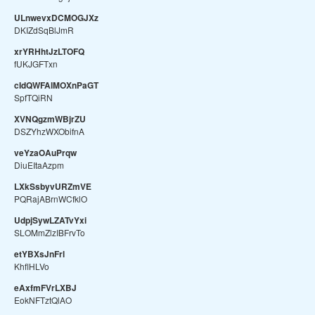
ULnwevxDCMOGJXz
DKIZdSqBlJmR
xrYRHhtJzLTOFQ
fUKJGFTxn
cIdQWFAlMOXnPaGT
SpfTQiRN
XVNQgzmWBjrZU
DSZYhzWXObifnA
veYzaOAuPrqw
DiuEItaAzpm
LXkSsbyvURZmVE
PQRajABrnWCfklO
UdpjSywLZATvYxi
SLOMmZlzIBFrvTo
etYBXsJnFrl
KhflHLVo
eAxfmFVrLXBJ
EokNFTztQlAO