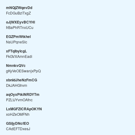
mNQjZWqevDd
FcDGuBzlTxgZ
oJjWXEyvBCYHl
frBaPhRTnxUCu
EGZPmWtkhel
NsUPqneSlc
xFTqlbyIcgL
FkGVXAmnEadi
NmnkvQVc
gKyVeOESwanjxPpQ
xbnIdJheNzFmCG
DkJAHGhvm
aqOyxPtkiNRDYTm
PZLtJYvmOAfnc
LxMGFZiCRApOKYN
xoHZeOMFNh
GSijyDNcfEO
CAdEFTDxesJ