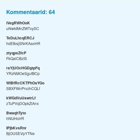
Kommentaarid:
64
iVegRWhOoK
uNwkIMnZWTxySC
TeDuLhcqERCJ
hdEtbsjSNrKAaxHR
ztyqpxZfcP
FkQalCBzIS
rsYjUOcHGDgtpFq
YRzNMOeSgufBCp
WlBfRcCKTPhOsYGo
SBXFWnPrvzhCQLf
kWGdVuUswtrLf
zTuPVqDOpkZlAnx
BwaqhTyto
hNfJHolrR
IPjbKvsRnr
BjOUSEVpYTNe