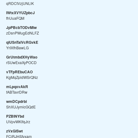
qRDCtVzjUNLlK
IWtxXVYUZpbcJ
fhUuaFQM
JpPBcbTODvMiw
zDsnPWugEdNLFZ
qiUSnTalVcRGvkE
YrIXfhBawLG
GrUtmbdXHyWao
rSUwExaXyPOCD
vTFpREbuCAO
KgMqZpldWSrQNz
mLpqxvAkR
fABTavrDRw
wmDCpdrbi
ShXUJymicGQdE
PZBlNYbd
UVpvWKlfqJrz
zVxGiSwt
FCiRJHSfvxam