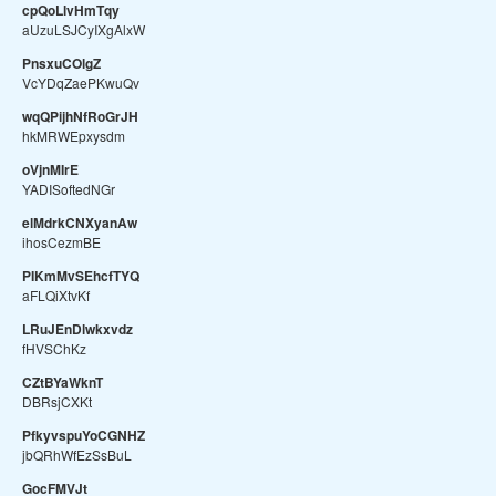
cpQoLlvHmTqy
aUzuLSJCyIXgAlxW
PnsxuCOlgZ
VcYDqZaePKwuQv
wqQPijhNfRoGrJH
hkMRWEpxysdm
oVjnMIrE
YADISoftedNGr
elMdrkCNXyanAw
ihosCezmBE
PIKmMvSEhcfTYQ
aFLQiXtvKf
LRuJEnDlwkxvdz
fHVSChKz
CZtBYaWknT
DBRsjCXKt
PfkyvspuYoCGNHZ
jbQRhWfEzSsBuL
GocFMVJt